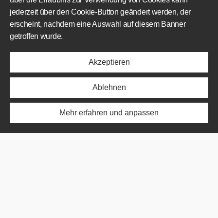
jederzeit über den Cookie-Button geändert werden, der
erscheint, nachdem eine Auswahl auf diesem Banner
EINSATZBEREICHE
getroffen wurde.
Angebot
Akzeptieren
Projekte
Über uns
Nachricht
Ablehnen
ÜBER UNS
Mehr erfahren und anpassen
Angebot
Projekte
Über uns
Nachricht
ABKÜRZUNG