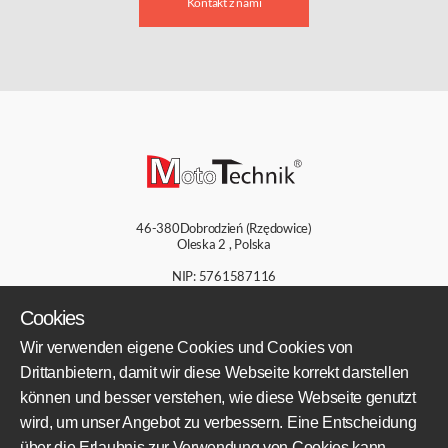
Kontakt z nami
46-380
Dobrodzień (Rzędowice)
Oleska 2
,
Polska
NIP: 5761587116
KRS: 5761587116
Sąd Rejonowy Częstochowie, XIII
Cookies
Wydział Gospodarczy KRS Kapitał
zakładowy: 50 000,00 zł
Wir verwenden eigene Cookies und Cookies von
Drittanbietern, damit wir diese Webseite korrekt darstellen
+48 609 800 931
können und besser verstehen, wie diese Webseite genutzt
+48 609 550 459
wird, um unser Angebot zu verbessern. Eine Entscheidung
sklep@mototechnik.pl
über die Erlaubnis zur Verwendung von Cookies kann