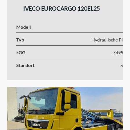
IVECO EUROCARGO 120EL25
Modell
I
Typ
Hydraulische Platt
zGG
7499-1
Standort
Slow