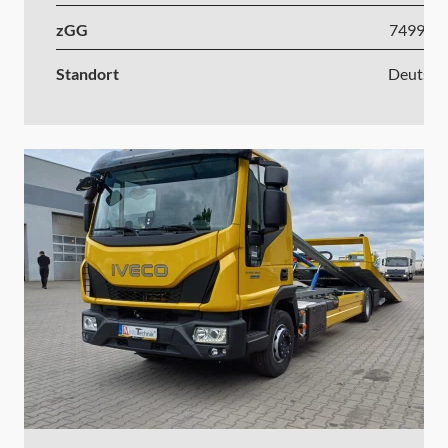
zGG
7499-1
Standort
Deutsch