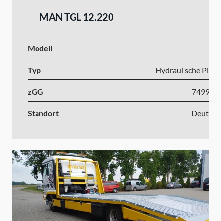
MAN TGL 12.220
Modell
Typ
Hydraulische Platt
zGG
7499-1
Standort
Deutsch