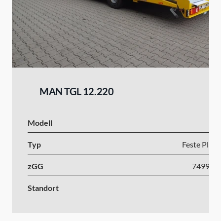
MAN TGL 12.220
Modell
Typ
Feste Platt
zGG
7499-1
Standort
Kr