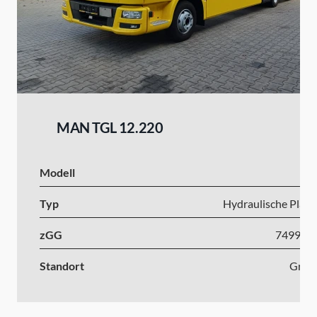
MAN TGL 12.220
Modell
I
Typ
Hydraulische Platt
zGG
7499-1
Standort
Grün