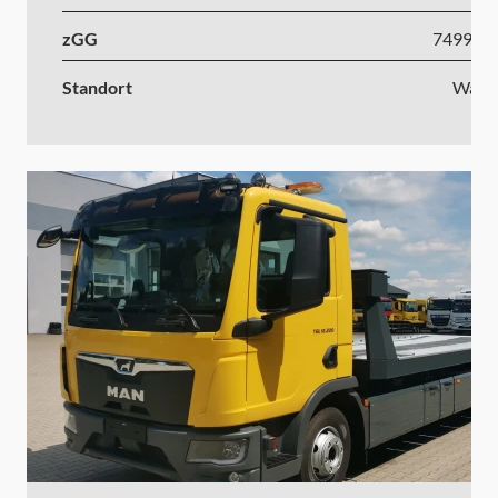
zGG
7499-1
Standort
Wars