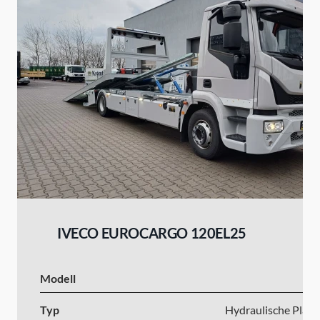
IVECO EUROCARGO 120EL25
Modell
I
Typ
Hydraulische Platt