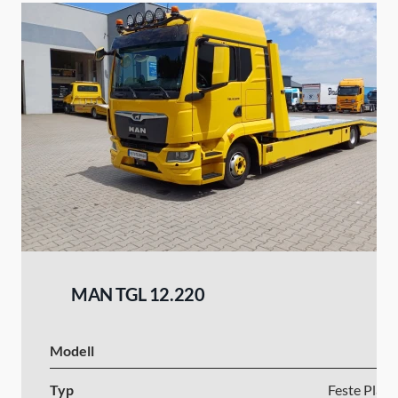
MAN TGL 12.220
Modell
Typ
Feste Platt