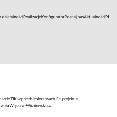
 działalności
Realizacje
Konfigurator
Poznaj nas
Aktualności
PL
rcie TIK w przedsiębiorstwach Cel projektu:
wnia Więcław-Wiśniewski s.c.