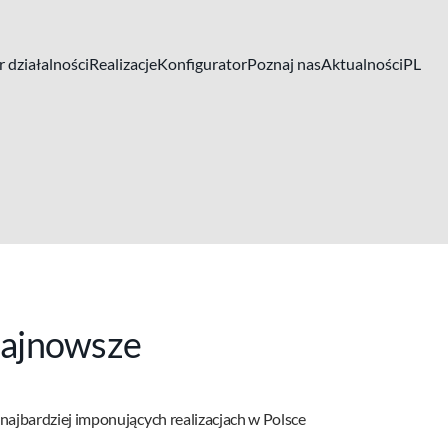
 działalności
Realizacje
Konfigurator
Poznaj nas
Aktualności
PL
najnowsze
 najbardziej imponujących realizacjach w Polsce