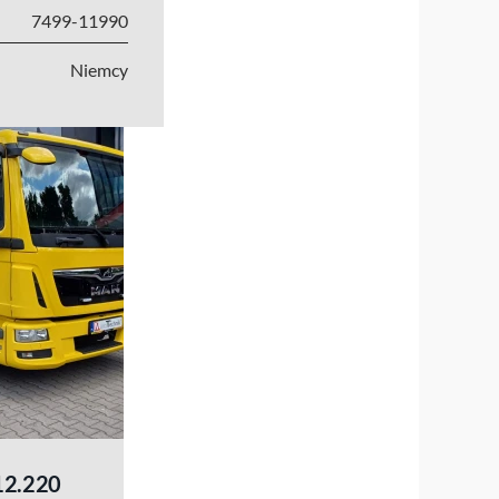
7499-11990
Niemcy
12.220