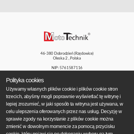
46-380
Dobrodzień (Rzędowice)
Oleska 2
,
Polska
NIP: 5761587116
KRS: 0000784198
Polityka cookies
+48 609 800 931
Używamy własnych plików cookie i plików cookie stron
+48 609 550 459
trzecich, abyśmy mogli poprawnie wyświetlać tę witrynę i
biuro@mototechnik.pl
lepiej zrozumieć, w jaki sposób ta witryna jest używana, w
celu ulepszenia oferowanych przez nas usług. Decyzję w
sprawie zgody na korzystanie z plików cookie można
OBSZARY DZIAŁALNOŚCI
zmienić w dowolnym momencie za pomocą przycisku
cookie, który pojawi się po dokonaniu wyboru na tym