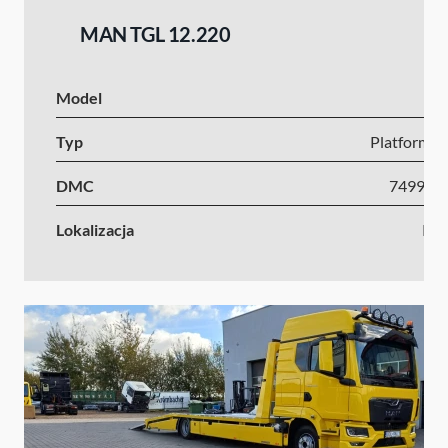
MAN TGL 12.220
Model
Typ
Platforma s
DMC
7499-1
Lokalizacja
Kr