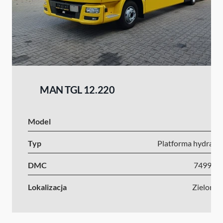
MAN TGL 12.220
Model
I
Typ
Platforma hydrauli
DMC
7499-1
Lokalizacja
Zielona 