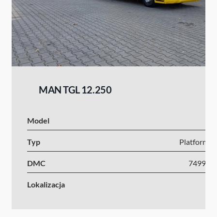
MAN TGL 12.250
Model
Typ
Platforma s
DMC
7499-1
Lokalizacja
Cz