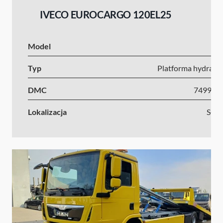
IVECO EUROCARGO 120EL25
Model
I
Typ
Platforma hydrauli
DMC
7499-1
Lokalizacja
Słow