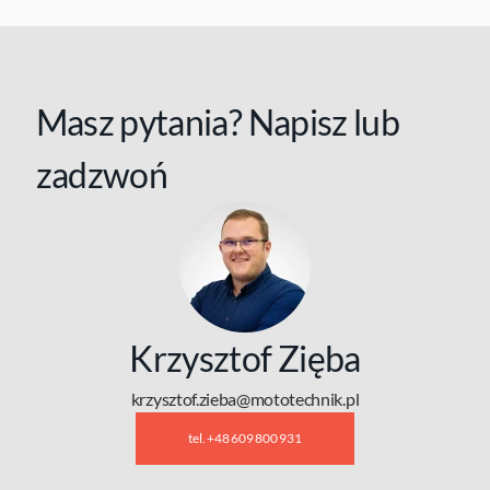
Masz pytania? Napisz lub
zadzwoń
Krzysztof Zięba
krzysztof.zieba@mototechnik.pl
tel. +48 609 800 931