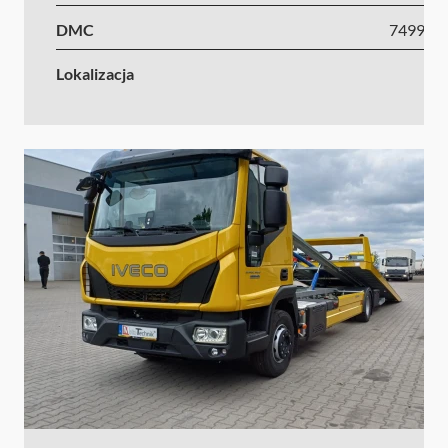
DMC
7499-1
Lokalizacja
Ni