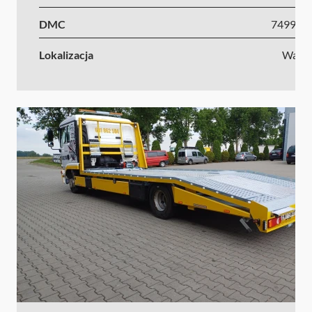
DMC
7499-1
Lokalizacja
Wars