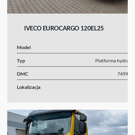
IVECO EUROCARGO 120EL25
Model
I
Typ
Platforma hydrauli
DMC
7499-1
Lokalizacja
Ni