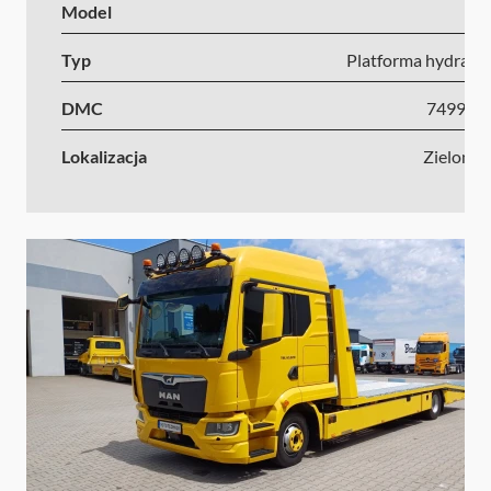
Model
I
Typ
Platforma hydrauli
DMC
7499-1
Lokalizacja
Zielona 