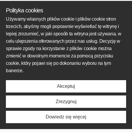
KRS: 0000784198
Polityka cookies
+48 609 800 931
Używamy własnych plików cookie i plików cookie stron
+48 609 550 459
trzecich, abyśmy mogli poprawnie wyświetlać tę witrynę i
biuro@mototechnik.pl
lepiej zrozumieć, w jaki sposób ta witryna jest używana, w
celu ulepszenia oferowanych przez nas usług. Decyzję w
sprawie zgody na korzystanie z plików cookie można
OBSZARY DZIAŁALNOŚCI
zmienić w dowolnym momencie za pomocą przycisku
cookie, który pojawi się po dokonaniu wyboru na tym
Produkty
banerze.
Obszar działalności
Realizacje
Akceptuj
Poznaj nas
Aktualności
Zrezygnuj
O NAS
Dowiedz się więcej
Produkty
Obszar działalności