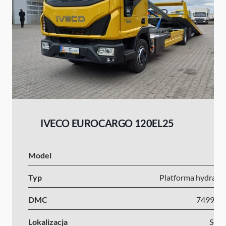
IVECO EUROCARGO 120EL25
Model
I
Typ
Platforma hydrauli
DMC
7499-1
Lokalizacja
Słow