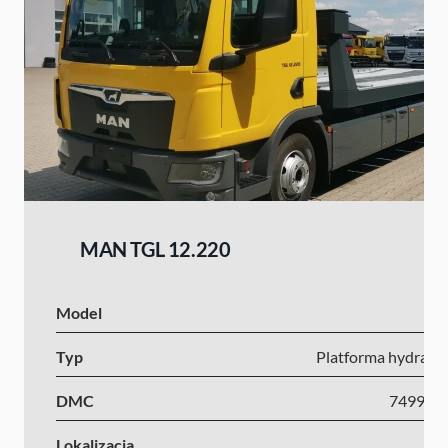
MAN TGL 12.220
Model
Typ
Platforma hydrauli
DMC
7499-1
Lokalizacja
Ni