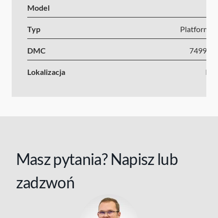
Model
Typ
Platforma s
DMC
7499-1
Lokalizacja
Kr
Masz pytania? Napisz lub
zadzwoń