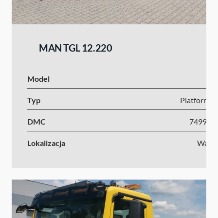
MAN TGL 12.220
Model
Typ
Platforma s
DMC
7499-1
Lokalizacja
Wars