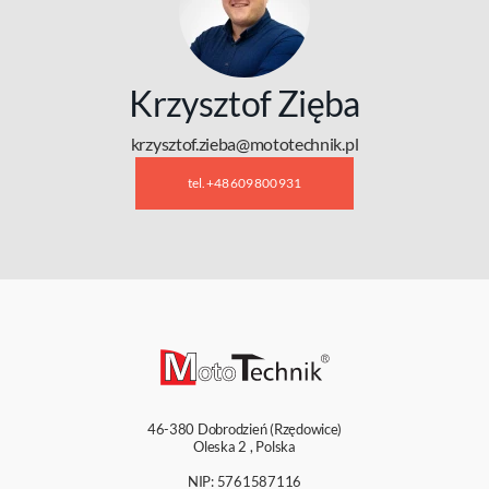
Krzysztof Zięba
krzysztof.zieba@mototechnik.pl
tel. +48 609 800 931
46-380
Dobrodzień (Rzędowice)
Oleska 2
,
Polska
NIP: 5761587116