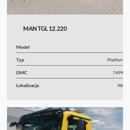
MAN TGL 12.220
Model
Typ
Platforma s
DMC
7499-1
Lokalizacja
Wars