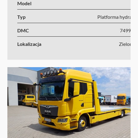
Model
I
Typ
Platforma hydrauli
DMC
7499-1
Lokalizacja
Zielona 