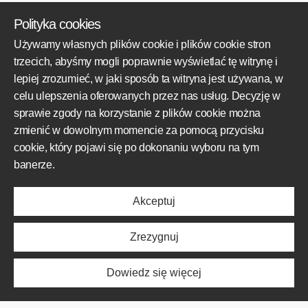
KRS: 0000784198
Polityka cookies
+48 609 800 931
Używamy własnych plików cookie i plików cookie stron
+48 609 550 459
trzecich, abyśmy mogli poprawnie wyświetlać tę witrynę i
biuro@mototechnik.pl
lepiej zrozumieć, w jaki sposób ta witryna jest używana, w
celu ulepszenia oferowanych przez nas usług. Decyzję w
sprawie zgody na korzystanie z plików cookie można
OBSZARY DZIAŁALNOŚCI
zmienić w dowolnym momencie za pomocą przycisku
cookie, który pojawi się po dokonaniu wyboru na tym
Produkty
banerze.
Obszar działalności
Realizacje
Akceptuj
Poznaj nas
Aktualności
Zrezygnuj
O NAS
Dowiedz się więcej
Produkty
Obszar działalności