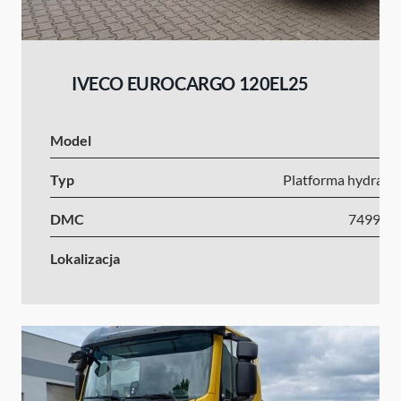
IVECO EUROCARGO 120EL25
Model
I
Typ
Platforma hydrauli
DMC
7499-1
Lokalizacja
Ni