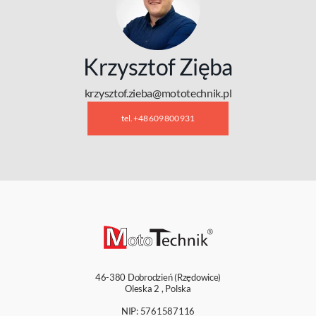
Krzysztof Zięba
krzysztof.zieba@mototechnik.pl
tel. +48 609 800 931
46-380
Dobrodzień (Rzędowice)
Oleska 2
,
Polska
NIP: 5761587116