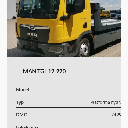
MAN TGL 12.220
Model
Typ
Platforma hydrauli
DMC
7499-1
Lokalizacja
Ni