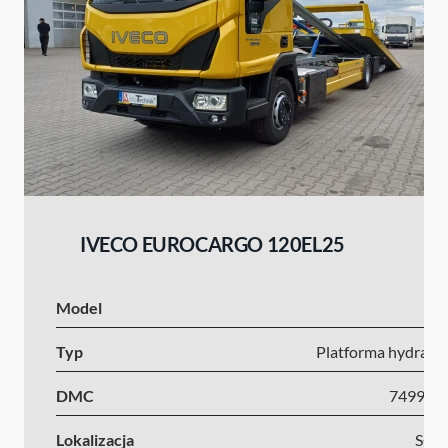
IVECO EUROCARGO 120EL25
Model
I
Typ
Platforma hydrauli
DMC
7499-1
Lokalizacja
Słow