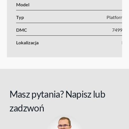
Model
Typ
Platforma s
DMC
7499-1
Lokalizacja
Kr
Masz pytania? Napisz lub
zadzwoń