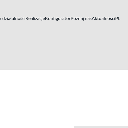
 działalności
Realizacje
Konfigurator
Poznaj nas
Aktualności
PL