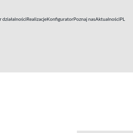
 działalności
Realizacje
Konfigurator
Poznaj nas
Aktualności
PL