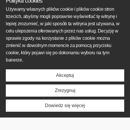
Polityka cookies
+48 609 800 931
Używamy własnych plików cookie i plików cookie stron
+48 609 550 459
trzecich, abyśmy mogli poprawnie wyświetlać tę witrynę i
biuro@mototechnik.pl
lepiej zrozumieć, w jaki sposób ta witryna jest używana, w
celu ulepszenia oferowanych przez nas usług. Decyzję w
sprawie zgody na korzystanie z plików cookie można
OBSZARY DZIAŁALNOŚCI
zmienić w dowolnym momencie za pomocą przycisku
cookie, który pojawi się po dokonaniu wyboru na tym
Produkty
banerze.
Obszar działalności
Realizacje
Akceptuj
Poznaj nas
Aktualności
Zrezygnuj
O NAS
Dowiedz się więcej
Produkty
Obszar działalności
Realizacje
Poznaj nas