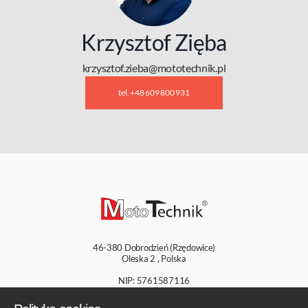
Krzysztof Zięba
krzysztof.zieba@mototechnik.pl
tel. +48 609 800 931
46-380
Dobrodzień (Rzędowice)
Oleska 2
,
Polska
NIP: 5761587116
KRS: 0000784198