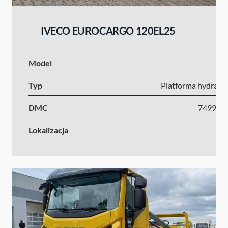
IVECO EUROCARGO 120EL25
Model
I
Typ
Platforma hydrauli
DMC
7499-1
Lokalizacja
Ni