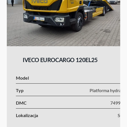
IVECO EUROCARGO 120EL25
Model
I
Typ
Platforma hydrauli
DMC
7499-1
Lokalizacja
Słow