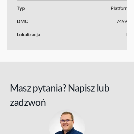
Typ
Platforma s
DMC
7499-1
Lokalizacja
Kr
Masz pytania? Napisz lub
zadzwoń