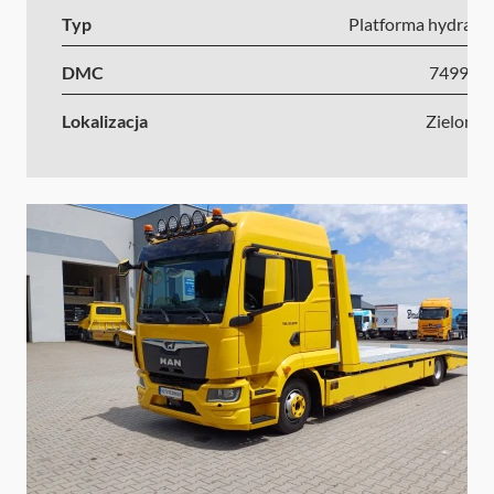
Typ
Platforma hydrauli
DMC
7499-1
Lokalizacja
Zielona 