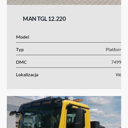
MAN TGL 12.220
Model
Typ
Platforma s
DMC
7499-1
Lokalizacja
Wars