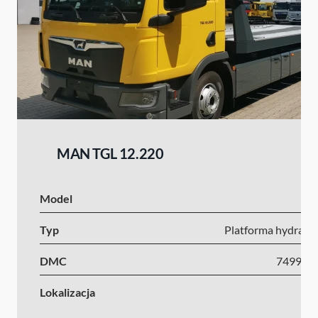
MAN TGL 12.220
Model
Typ
Platforma hydrauli
DMC
7499-1
Lokalizacja
Ni